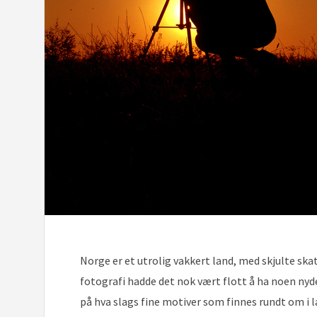
Norge er et utrolig vakkert land, med skjulte ska
fotografi hadde det nok vært flott å ha noen nyd
på hva slags fine motiver som finnes rundt om i 