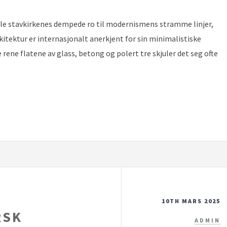
mle stavkirkenes dempede ro til modernismens stramme linjer,
itektur er internasjonalt anerkjent for sin minimalistiske
 rene flatene av glass, betong og polert tre skjuler det seg ofte
10TH MARS 2025
RSK
ADMIN