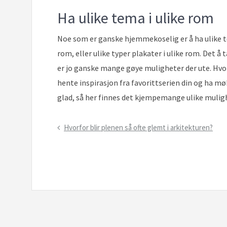
Ha ulike tema i ulike rom
Noe som er ganske hjemmekoselig er å ha ulike te
rom, eller ulike typer plakater i ulike rom. Det å 
er jo ganske mange gøye muligheter der ute. Hvorf
hente inspirasjon fra favorittserien din og ha møb
glad, så her finnes det kjempemange ulike mulig
Innleggsnavigering
Previous
Hvorfor blir plenen så ofte glemt i arkitekturen?
Post