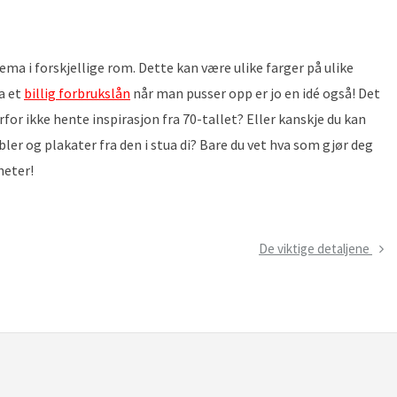
ma i forskjellige rom. Dette kan være ulike farger på ulike
ta et
billig forbrukslån
når man pusser opp er jo en idé også! Det
or ikke hente inspirasjon fra 70-tallet? Eller kanskje du kan
ler og plakater fra den i stua di? Bare du vet hva som gjør deg
heter!
Next
De viktige detaljene
Post