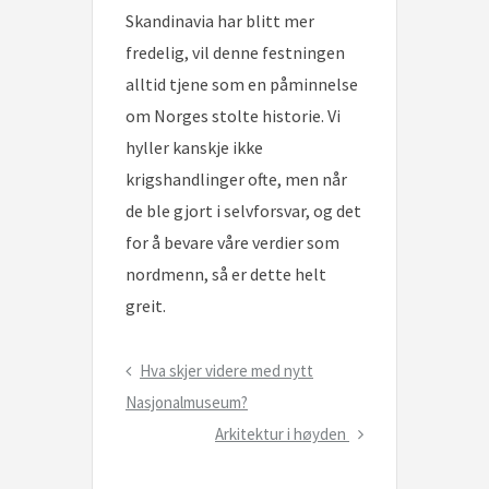
Skandinavia har blitt mer
fredelig, vil denne festningen
alltid tjene som en påminnelse
om Norges stolte historie. Vi
hyller kanskje ikke
krigshandlinger ofte, men når
de ble gjort i selvforsvar, og det
for å bevare våre verdier som
nordmenn, så er dette helt
greit.
Innleggsnavigering
Previous
Hva skjer videre med nytt
Post
Nasjonalmuseum?
Next
Arkitektur i høyden
Post