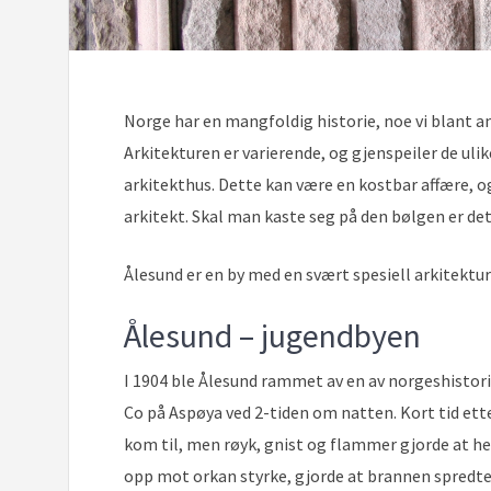
Norge har en mangfoldig historie, noe vi blant an
Arkitekturen er varierende, og gjenspeiler de uli
arkitekthus. Dette kan være en kostbar affære, og
arkitekt. Skal man kaste seg på den bølgen er det
Ålesund er en by med en svært spesiell arkitektur 
Ålesund – jugendbyen
I 1904 ble Ålesund rammet av en av norgeshistori
Co på Aspøya ved 2-tiden om natten. Kort tid ett
kom til, men røyk, gnist og flammer gjorde at hes
opp mot orkan styrke, gjorde at brannen spredte