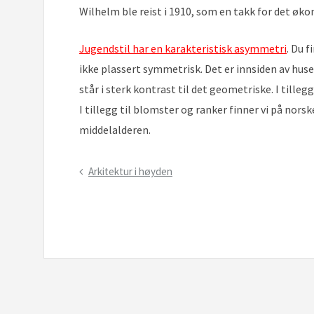
Wilhelm ble reist i 1910, som en takk for det øk
Jugendstil har en karakteristisk asymmetri
. Du 
ikke plassert symmetrisk. Det er innsiden av hus
står i sterk kontrast til det geometriske. I tille
I tillegg til blomster og ranker finner vi på no
middelalderen.
Innleggsnavigering
Previous
Arkitektur i høyden
Post