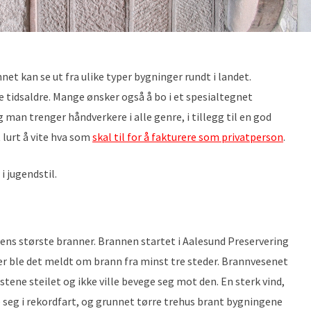
net kan se ut fra ulike typer bygninger rundt i landet.
ke tidsaldre. Mange ønsker også å bo i et spesialtegnet
 man trenger håndverkere i alle genre, i tillegg til en god
 lurt å vite hva som
skal til for å fakturere som privatperson
.
i jugendstil.
ens største branner. Brannen startet i Aalesund Preservering
er ble det meldt om brann fra minst tre steder. Brannvesenet
tene steilet og ikke ville bevege seg mot den. En sterk vind,
 seg i rekordfart, og grunnet tørre trehus brant bygningene