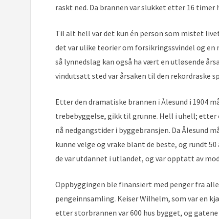
raskt ned. Da brannen var slukket etter 16 timer 
Til alt hell var det kun én person som mistet li
det var ulike teorier om forsikringssvindel og en
så lynnedslag kan også ha vært en utløsende årsak
vindutsatt sted var årsaken til den rekordraske sp
Etter den dramatiske brannen i Ålesund i 1904 må
trebebyggelse, gikk til grunne. Hell i uhell; ett
nå nedgangstider i byggebransjen. Da Ålesund m
kunne velge og vrake blant de beste, og rundt 50 
de var utdannet i utlandet, og var opptatt av mod
Oppbyggingen ble finansiert med penger fra alle 
pengeinnsamling. Keiser Wilhelm, som var en kjæ
etter storbrannen var 600 hus bygget, og gatene