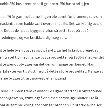
hadde 850 hus brent ned til grunnen. 250 hus stod igjen.
vet, en 76 år gammel dame. Ingen ble dømt for brannen, selv om
 maskinist som hadde vært uvøren med ild. Det var kraftig uvær,
. Det at de hadde bygget trehus så tett i tett på et så
redningen, og var kritikkverdig i seg selv.
tte hele byen bygges opp på nytt. En hel fiskerby, preget av
er en travel tid med mange byggeprosjekter på 1800-tallet var det
åtte gjenoppbygges var det derfor mange om beinet. Man
arkitekter var til slutt med på dette store prosjektet. Mange av
erne byggestil, art nouveau eller jugend.
hold. Selv den franske avisen Le Figaro startet en omfattende
r norgesvenn, stilte også opp med betydelige midler. Tre år
 var de samme kronglete som før brannen. En statue av Keiser