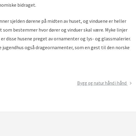
onomiske bidraget.
finner sjelden dørene på midten av huset, og vinduene er heller
et som bestemmer hvor dører og vinduer skal være. Myke linjer
gg er disse husene preget av ornamenter og lys- og glassmalerier.
rske jugendhus også drageornamenter, som en gest til den norske
Next
Bygg og natur hånd i hånd
Post